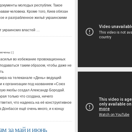
 документы молодых республик. Такое
вам человека. Кроме того, Киев обязан
ое и разграбленное жильё украинскими
т украинских властей …
лючены
| ]
засилья во избежание провокационных
одаваться таким образом, чтобы даже не
ть
эфира на телеканале «День» ведущий
и к организации под названием «Союз
рую якобы создал Александр Бородай.
рая только что создана, ничего
ответил, что надеюсь на её конструктивное
 Донбассе ещё очень много, и к концу
м за май и июнь