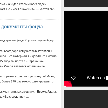
дома и обидел столь многих людей
ом. Не имеет значения», — кается экс-
 документы фонда
аны документы фонда Сороса по евромайдану
а, благодаря чему в сеть выставлены
онда. Все материалы и документы можно
5 августа, портал «Страна.ua».
чей Фонда является ограничение
 которыми управляет упомянутый Фонд.
, более 370 раз можно фиксировать то
документами, касающимися Евромайдана,
нда «Возрождение» …