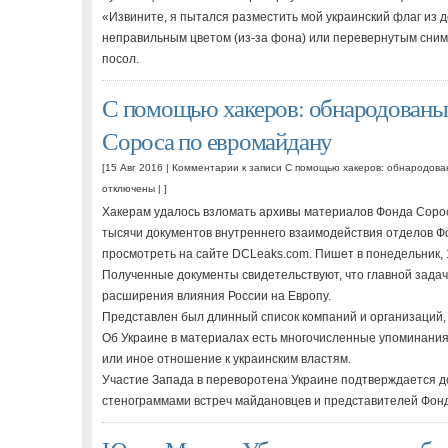
«Извините, я пытался разместить мой украинский флаг из 
неправильным цветом (из-за фона) или перевернутым снимк
посол.
С помощью хакеров: обнародованы
Сороса по евромайдану
[15 Авг 2016 |
Комментарии
к записи С помощью хакеров: обнародов
отключены
| ]
Хакерам удалось взломать архивы материалов Фонда Сорос
тысячи документов внутреннего взаимодействия отделов Ф
просмотреть на сайте DCLeaks.com. Пишет в понедельник, 1
Полученные документы свидетельствуют, что главной зада
расширения влияния России на Европу.
Представлен был длинный список компаний и организаций,
Об Украине в материалах есть многочисленные упоминания
или иное отношение к украинским властям.
Участие Запада в переворотена Украине подтверждается 
стенограммами встреч майдановцев и представителей Фо