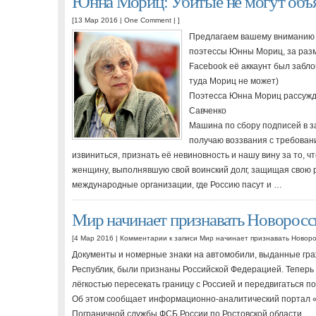
Юнна Мориц: Убитые не могут объя
[13 Мар 2016 |
One Comment
| ]
Предлагаем вашему вниманию с
поэтессы Юнны Мориц, за разм
Facebook её аккаунт был забло
туда Мориц не может)
Поэтесса Юнна Мориц рассужд
Савченко
Машина по сбору подписей в з
получаю воззвания с требован
извиниться, признать её невиновность и нашу вину за то, ч
женщину, выполнявшую свой воинский долг, защищая свою р
международные организации, где Россию пасут и …
Мир начинает признавать Новорос
[4 Мар 2016 |
Комментарии
к записи Мир начинает признавать Новор
Документы и номерные знаки на автомобили, выданные гр
Республик, были признаны Российской Федерацией. Теперь 
лёгкостью пересекать границу с Россией и передвигаться по
Об этом сообщает информационно-аналитический портал «
Пограничной службы ФСБ России по Ростовской области.