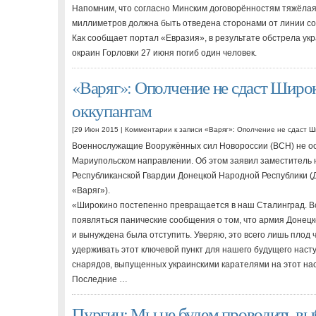
Напомним, что согласно Минским договорённостям тяжёла
миллиметров должна быть отведена сторонами от линии с
Как сообщает портал «Евразия», в результате обстрела у
окраин Горловки 27 июня погиб один человек.
«Варяг»: Ополчение не сдаст Широ
оккупантам
[29 Июн 2015 |
Комментарии
к записи «Варяг»: Ополчение не сдаст Ш
Военнослужащие Вооружённых сил Новороссии (ВСН) не ос
Мариупольском направлении. Об этом заявил заместитель 
Республиканской Гвардии Донецкой Народной Республики 
«Варяг»).
«Широкино постепенно превращается в наш Сталинград. Вс
появляться панические сообщения о том, что армия Донец
и вынуждена была отступить. Уверяю, это всего лишь плод
удерживать этот ключевой пункт для нашего будущего наст
снарядов, выпущенных украинскими карателями на этот нас
Последние …
Пургин: Мы не будем проводить выб