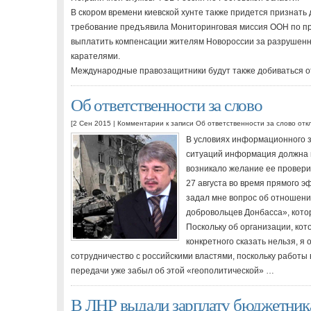
В скором времени киевской хунте также придется признать
требование предъявила Мониторинговая миссия ООН по пра
выплатить компенсации жителям Новороссии за разрушенн
карателями.
Международные правозащитники будут также добиваться о
Об ответственности за слово
[2 Сен 2015 |
Комментарии
к записи Об ответственности за слово
отк
В условиях информационного 
ситуаций информация должна п
возникало желание ее провери
27 августа во время прямого 
задал мне вопрос об отношени
добровольцев Донбасса», кото
Поскольку об организации, кото
конкретного сказать нельзя, я 
сотрудничество с российскими властями, поскольку работы в
передачи уже забыл об этой «геополитической» …
В ЛНР выдали зарплату бюджетника