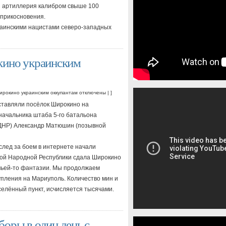
я артиллерия калибром свыше 100
оприкосновения.
краинскими нацистами северо-западных
кино украинским
ирокино украинским оккупантам
отключены
| ]
тавляли посёлок Широкино на
начальника штаба 5-го батальона
(ДНР) Александр Матюшин (позывной
лед за боем в интернете начали
кой Народной Республики сдала Широкино
 чьей-то фантазии. Мы продолжаем
упления на Мариуполь. Количество мин и
елённый пункт, исчисляется тысячами.
оры в один день с