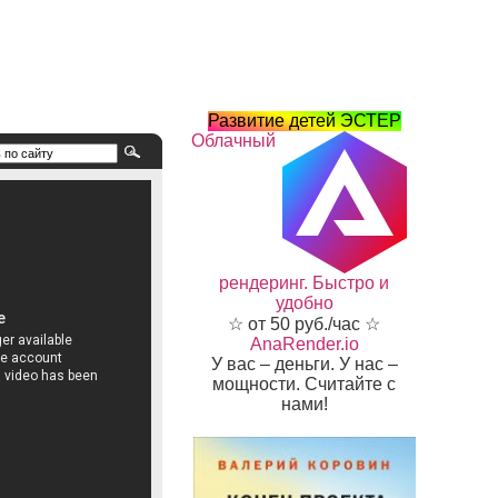
Развитие детей ЭСТЕР
Облачный
рендеринг. Быстро и
удобно
☆ от 50 руб./час ☆
AnaRender.io
У вас – деньги. У нас –
мощности. Считайте с
нами!