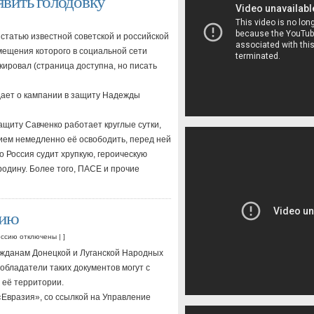
вить голодовку
татью известной советской и российской
ещения которого в социальной сети
кировал (страница доступна, но писать
ает о кампании в защиту Надежды
ащиту Савченко работает круглые сутки,
ием немедленно её освободить, перед ней
то Россия судит хрупкую, героическую
одину. Более того, ПАСЕ и прочие
сию
оссию
отключены
| ]
ажданам Донецкой и Луганской Народных
обладатели таких документов могут с
 её территории.
Евразия», со ссылкой на Управление