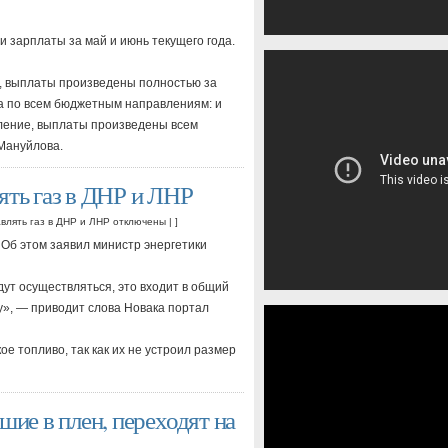
 зарплаты за май и июнь текущего года.
, выплаты произведены полностью за
та по всем бюджетным направлениям: и
вление, выплаты произведены всем
 Мануйлова.
ять газ в ДНР и ЛНР
авлять газ в ДНР и ЛНР
отключены
| ]
 Об этом заявил министр энергетики
дут осуществляться, это входит в общий
у», — приводит слова Новака портал
ое топливо, так как их не устроил размер
шие в плен, переходят на