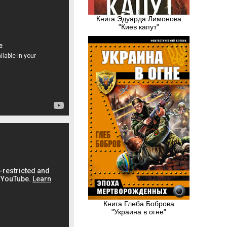
Книга Эдуарда Лимонова
"Киев капут"
Книга Глеба Боброва
"Украина в огне"