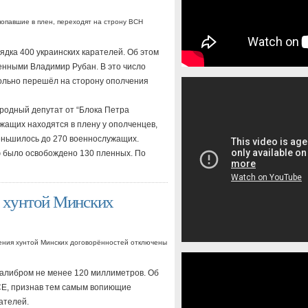
попавшие в плен, переходят на строну ВСН
дка 400 украинских карателей. Об этом
енными Владимир Рубан. В это число
ольно перешёл на сторону ополчения
ародный депутат от “Блока Петра
жащих находятся в плену у ополченцев,
меньшилось до 270 военнослужащих.
ю было освобождено 130 пленных. По
 хунтой Минских
ния хунтой Минских договорённостей
отключены
калибром не менее 120 миллиметров. Об
СЕ, признав тем самым вопиющие
ателей.