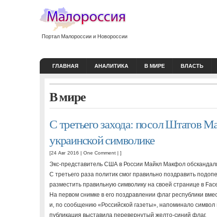
Портал Малороссии и Новороссии
ГЛАВНАЯ
АНАЛИТИКА
В МИРЕ
ВЛАСТЬ
В мире
С третьего захода: посол Штатов М
украинской символике
[24 Авг 2016 |
One Comment
| ]
Экс-представитель США в России Майкл Макфол обскандали
С третьего раза политик смог правильно поздравить подоп
разместить правильную символику на своей странице в Fac
На первом снимке в его поздравлении флаг республики вме
и, по сообщению «Российской газеты», напоминало символ
публикация выставила перевернутый желто-синий флаг.