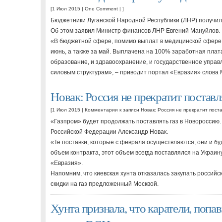
[1 Июл 2015 |
One Comment
| ]
Бюджетники Луганской Народной Республики (ЛНР) получили
Об этом заявил Министр финансов ЛНР Евгений Мануйлов.
«В бюджетной сфере, помимо выплат в медицинской сфере
июнь, а также за май. Выплачена на 100% заработная пла
образование, и здравоохранение, и государственное упра
силовым структурам», – приводит портал «Евразия» слова
Новак: Россия не прекратит поставл
[1 Июл 2015 |
Комментарии
к записи Новак: Россия не прекратит пост
«Газпром» будет продолжать поставлять газ в Новороссию.
Российской Федерации Александр Новак.
«Те поставки, которые с февраля осуществляются, они и бу
объем контракта, этот объем всегда поставлялся на Украин
«Евразия».
Напомним, что киевская хунта отказалась закупать российск
скидки на газ предложенный Москвой.
Хунта признала, что каратели, попав