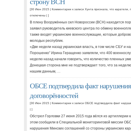
строну ВСН
[30 Июн 2015 |
Комментарии
к записи Хунта признала, что каратели, 
отключены
| ]
В плену Вооружённых сил Новороссии (ВСН) находится поря
заявил руководитель киевского центра по обмену военнопл
также входят украинские военнослужащие, которые добров
молодых республик.
«Две недели назад украинская власть, в том числе СБУ и н
Порошенко” Ирина Геращенко заявляли, что 400 военнослу
неделю назад начали говорить, что количество пленных у
Донецкая сторона мне не подтверждает того, что за недел
нашим данным, …
ОБСЕ подтвердила факт нарушения
договорённостей
[30 Июн 2015 |
Комментарии
к записи ОБСЕ подтвердила факт наруше
| ]
Обстрел Горловки 27 июня 2015 года вёлся из артиллерии 
этом сообщили в Специальной мониторинговой миссии ОБ
нарушения Минских соглашений со стороны украинских кар