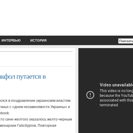
ИНТЕРВЬЮ
ИСТОРИЯ
акфол путается в
лся в поздравлении украинским властям.
ечных с «днем независимости Украины» и
ebook.
сто сине-желтого оказалось желто-черным
 монархии Габсбургов. Повторная