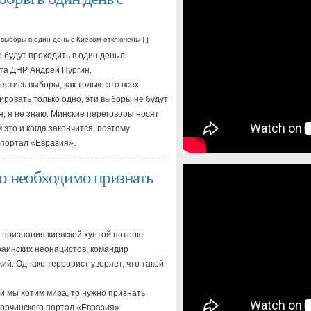
 выборы в один день с Киевом
отключены
| ]
будут проходить в один день с
та ДНР Андрей Пургин.
естись выборы, как только это всех
тировать только одно, эти выборы не будут
я, я не знаю. Минские переговоры носят
это и когда закончится, поэтому
 портал «Евразия».
о необходимо признать
 признания киевской хунтой потерю
раинских неонацистов, командир
й. Однако террорист уверяет, что такой
и мы хотим мира, то нужно признать
Корчинского портал «Евразия».