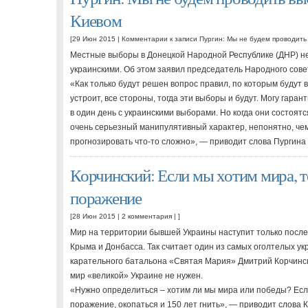
Киевом
[29 Июн 2015 |
Комментарии
к записи Пургин: Мы не будем проводить
Местные выборы в Донецкой Народной Республике (ДНР) не 
украинскими. Об этом заявил председатель Народного сове
«Как только будут решен вопрос правил, по которым будут в
устроит, все стороны, тогда эти выборы и будут. Могу гаран
в один день с украинскими выборами. Но когда они состоятс
очень серьезный манипулятивный характер, непонятно, чем 
прогнозировать что-то сложно», — приводит слова Пургина
Корчинский: Если мы хотим мира, т
поражение
[28 Июн 2015 |
2 комментария
| ]
Мир на территории бывшей Украины наступит только после
Крыма и Донбасса. Так считает один из самых оголтелых ук
карательного батальона «Святая Мария» Дмитрий Корчински
мир «великой» Украине не нужен.
«Нужно определиться – хотим ли мы мира или победы? Есл
поражение, окопаться и 150 лет гнить», — приводит слова 