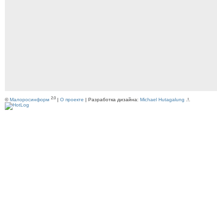
2.0
©
Малоросинформ
|
О проекте
| Разработка дизайна:
Michael Hutagalung
.!.