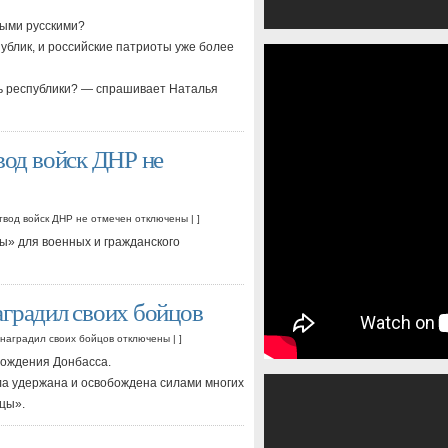
ными русскими?
ублик, и российские патриоты уже более
сь республики? — спрашивает Наталья
од войск ДНР не
твод войск ДНР не отмечен
отключены
| ]
» для военных и гражданского
аградил своих бойцов
 наградил своих бойцов
отключены
| ]
бождения Донбасса.
ла удержана и освобождена силами многих
цы».