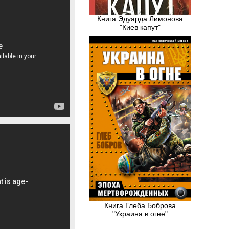
Книга Эдуарда Лимонова
"Киев капут"
Книга Глеба Боброва
"Украина в огне"