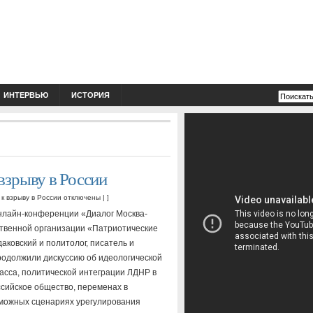
ИНТЕРВЬЮ
ИСТОРИЯ
взрыву в России
к взрыву в России
отключены
| ]
онлайн-конференции «Диалог Москва-
твенной организации «Патриотические
ковский и политолог, писатель и
родолжили дискуссию об идеологической
сса, политической интеграции ЛДНР в
ссийское общество, переменах в
зможных сценариях урегулирования