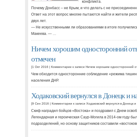
конфликта.
Почему Донбасс – не Крым, и что делать с не присоединен
Ответ на этот вопрос многие пытаются найти и жители респ
двух лет.
— Не искусственными ли образованиями в итоге получили
Макеева. — …
Ничем хорошим односторонний отв
отмечен
[1 Окт 2016 |
Комментарии
к записи Ничем хорошим односторонний о
Чем обходится односторонние соблюдение «режима тишины
населения ДНР.
Ходаковский вернулся в Донецк и н
[9 Сен 2016 |
Комментарии
к записи Ходаковский вернулся в Донецк и
Скиф наградил бойцов «Востока» и поздравил с Днем осво
Легендарная и героическая Саур-Могила в 2014-ом году бы
подразделений, но основу защитников составили «востоков