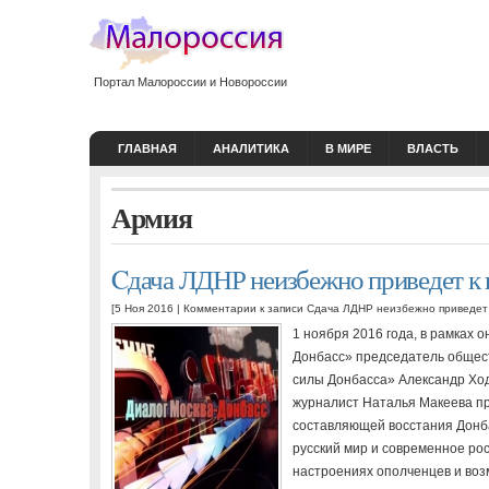
Портал Малороссии и Новороссии
ГЛАВНАЯ
АНАЛИТИКА
В МИРЕ
ВЛАСТЬ
Армия
Cдача ЛДНР неизбежно приведет к 
[5 Ноя 2016 |
Комментарии
к записи Cдача ЛДНР неизбежно приведет 
1 ноября 2016 года, в рамках 
Донбасс» председатель общес
силы Донбасса» Александр Хода
журналист Наталья Макеева п
составляющей восстания Донба
русский мир и современное ро
настроениях ополченцев и во