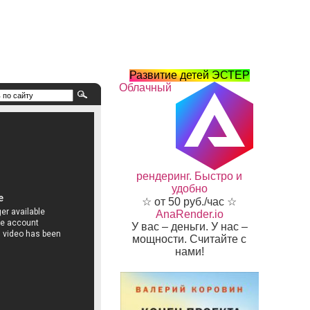
Развитие детей ЭСТЕР
Облачный
рендеринг. Быстро и
удобно
☆ от 50 руб./час ☆
AnaRender.io
У вас – деньги. У нас –
мощности. Считайте с
нами!