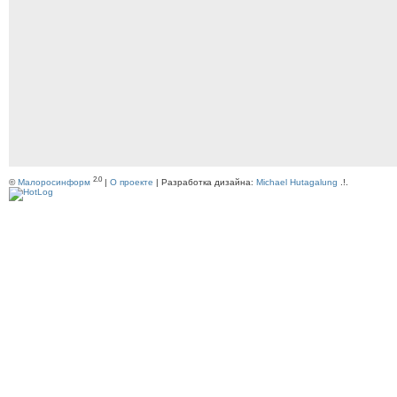
2.0
©
Малоросинформ
|
О проекте
| Разработка дизайна:
Michael Hutagalung
.!.