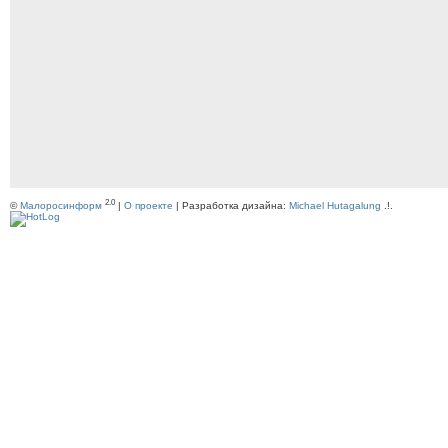
2.0
©
Малоросинформ
|
О проекте
| Разработка дизайна:
Michael Hutagalung
.!.