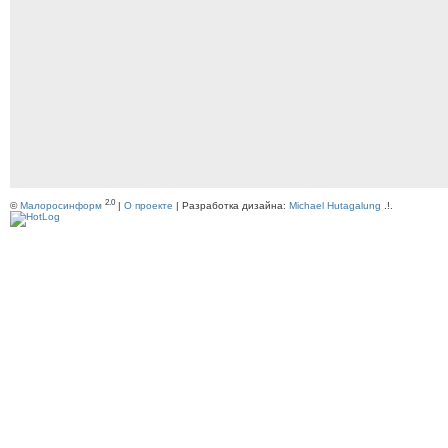
2.0
©
Малоросинформ
|
О проекте
| Разработка дизайна:
Michael Hutagalung
.!.