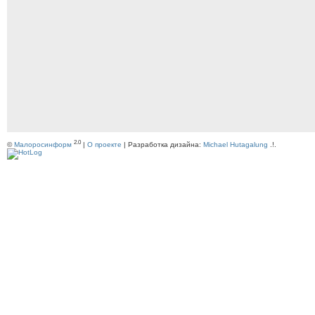
2.0
©
Малоросинформ
|
О проекте
| Разработка дизайна:
Michael Hutagalung
.!.