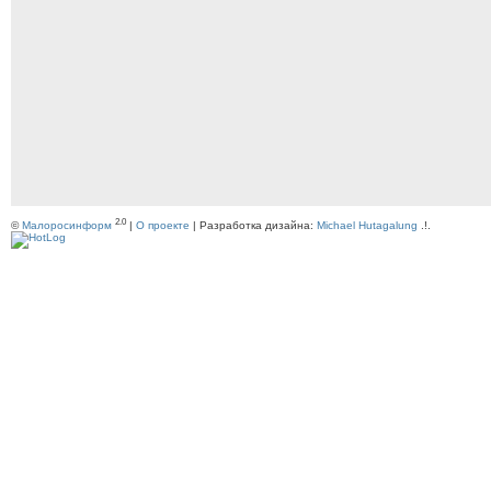
2.0
©
Малоросинформ
|
О проекте
| Разработка дизайна:
Michael Hutagalung
.!.