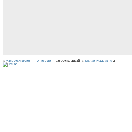
2.0
©
Малоросинформ
|
О проекте
| Разработка дизайна:
Michael Hutagalung
.!.