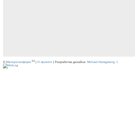
2.0
©
Малоросинформ
|
О проекте
| Разработка дизайна:
Michael Hutagalung
.!.