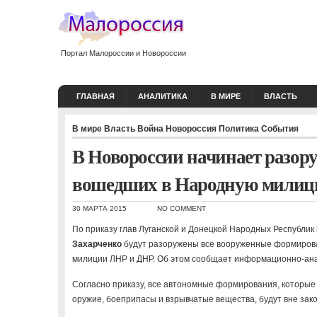
Портал Малороссии и Новороссии
ГЛАВНАЯ
АНАЛИТИКА
В МИРЕ
ВЛАСТЬ
В мире
Власть
Война
Новороссия
Политика
События
В Новороссии начинает разору
вошедших в Народную мили
30 МАРТА 2015
NO COMMENT
По приказу глав Луганской и Донецкой Народных Республик
Захарченко
будут разоружены все вооруженные формирова
милиции ЛНР и ДНР. Об этом сообщает информационно-ан
Согласно приказу, все автономные формирования, которые 
оружие, боеприпасы и взрывчатые вещества, будут вне зако