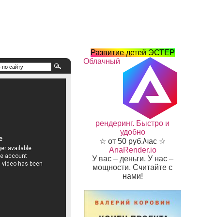
Развитие детей ЭСТЕР
Облачный
рендеринг. Быстро и
удобно
☆ от 50 руб./час ☆
AnaRender.io
У вас – деньги. У нас –
мощности. Считайте с
нами!