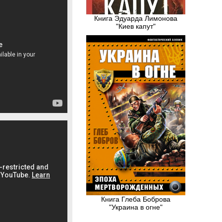
Книга Эдуарда Лимонова
"Киев капут"
Книга Глеба Боброва
"Украина в огне"