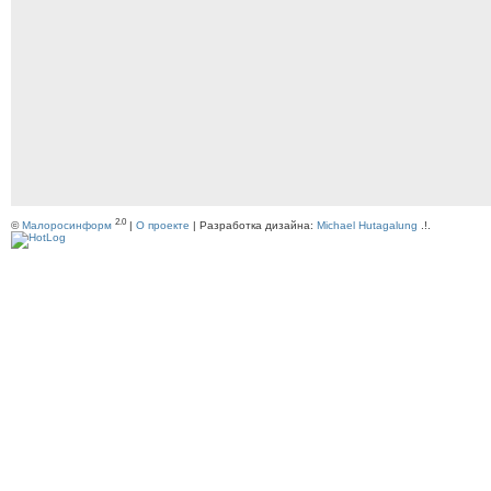
2.0
©
Малоросинформ
|
О проекте
| Разработка дизайна:
Michael Hutagalung
.!.