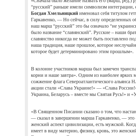
«Сначала было желание назвать его (марш, ред.) р
“русский” раньше имели символизм интеграции, 
Богдан Хмельницкий
именовал себя титулом гет
Гаркавенко, — Но сейчас, в силу определенных о
наш марш “русский” это бы означало “не украин
было название “славянский”. Русские – наши брат
славянство никогда не может быть поставлено под
наша традиция, наше прошлое, которое неслучайно
которое будет детерминировано этим прошлым».
В колонне участников марша был замечен трансп
корни и наше завтра». Одним из наиболее ярких 
сожжение флага Североатлантического альянса 
акции стали «Слава Украине!» — «Слава России!»
Украина, Беларусь – вместе мы Святая Русь!» и 
«В Священном Писании сказано о том, что настан
— сказал в завершении марша Гаркавенко, — это 
женский аспект цивилизации, есть мужской. Когд
имеет в виду материю, физику, кровь, это женский