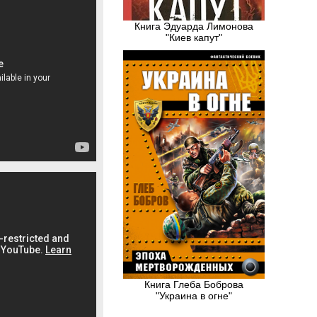
Книга Эдуарда Лимонова
"Киев капут"
Книга Глеба Боброва
"Украина в огне"