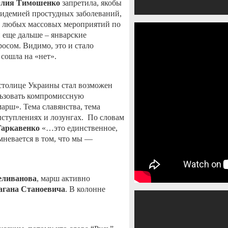
лия Тимошенко
запретила, якобы
эпидемией простудных заболеваний,
 любых массовых мероприятий по
 еще дальше – январские
осом. Видимо, это и стало
сошла на «нет».
 столице Украины стал возможен
льзовать компромиссную
арш». Тема славянства, тема
ыступлениях и лозунгах.
По словам
Гаркавенко
«…это единственное,
омневается в том, что мы —
еливанова
, марш активно
агана Станоевича
. В колонне