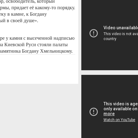
р, освободитель, который
рмы, придает её какому-то порядку.
еку в камне, к Богдану
ый в своей душе».
ре у камня с высеченной надписью
на Киевской Руси стояли палаты
 памятника Богдану Хмельницкому.