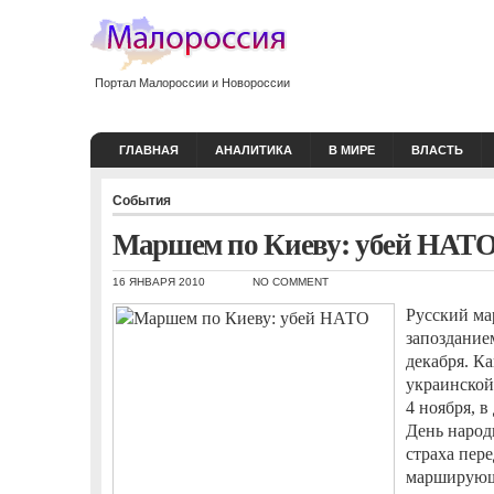
Портал Малороссии и Новороссии
ГЛАВНАЯ
АНАЛИТИКА
В МИРЕ
ВЛАСТЬ
События
Маршем по Киеву: убей НАТ
16 ЯНВАРЯ 2010
NO COMMENT
Русский ма
запозданием
декабря. К
украинской
4 ноября, в
День народ
страха пер
марширующи