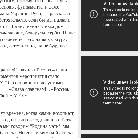
усским, потому что слова “Русь”,
основы, фундамента, и даже
мана Украины-Руси, — рассказал
бстоятельств, если бы мы назвали
ский”. Единственным выходом
ья-славяне, белорусы, сербы. Наше
 сомнение – это наша культура,
 и, естественно, наше будущее,
арант «Славянский союз – наши
моментов мероприятия стало
НАТО, а основными лозунгами
 — «Слава славянам!», «Россия,
«Убей НАТО!»
ут времена, когда камни возопиют,
– о днях типа сегодняшнего. Есть
а мы говорим “Родина мать”, мы
 аспект. Но есть и мужской аспект.