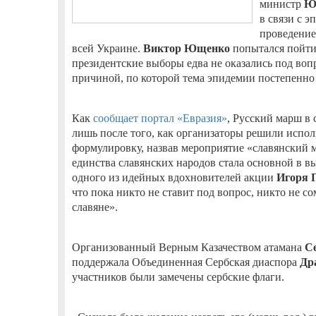
министр
Ю
в связи с 
проведение
всей Украине.
Виктор Ющенко
попытался пойти
президентские выборы едва не оказались под вопр
причиной, по которой тема эпидемии постепенно 
Как
сообщает портал «Евразия»
, Русский марш в
лишь после того, как организаторы решили испо
формулировку, назвав мероприятие «славянский м
единства славянских народов стала основной в в
одного из идейных вдохновителей акции
Игоря 
что пока никто не ставит под вопрос, никто не с
славяне».
Организованный Верным Казачеством атамана
С
поддержала Объединенная Сербская диаспора
Др
участников были замечены сербские флаги.