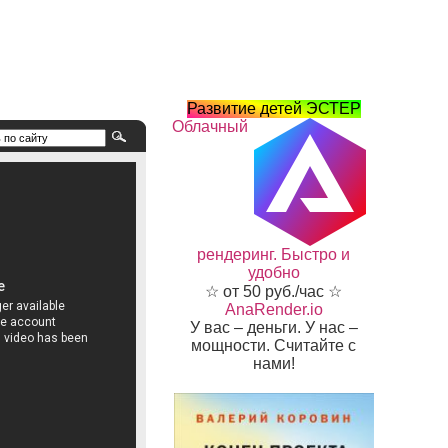
Развитие детей ЭСТЕР
Облачный
рендеринг. Быстро и
удобно
☆ от 50 руб./час ☆
AnaRender.io
У вас – деньги. У нас –
мощности. Считайте с
нами!