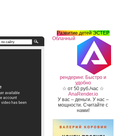
Развитие детей ЭСТЕР
Облачный
рендеринг. Быстро и
удобно
☆ от 50 руб./час ☆
AnaRender.io
У вас – деньги. У нас –
мощности. Считайте с
нами!