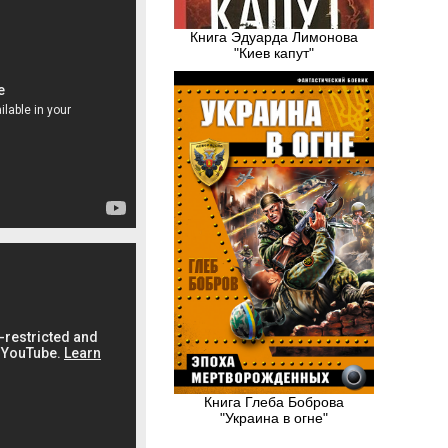
Книга Эдуарда Лимонова
"Киев капут"
Книга Глеба Боброва
"Украина в огне"