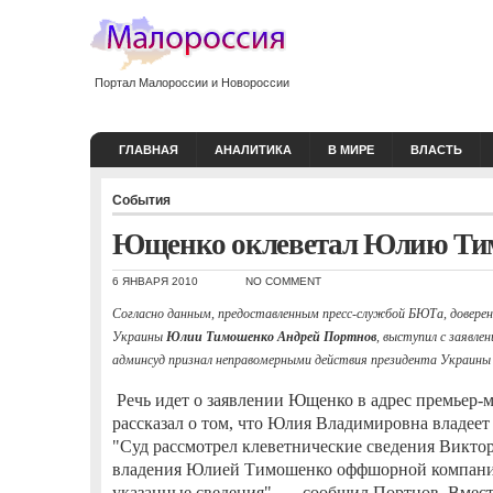
Портал Малороссии и Новороссии
ГЛАВНАЯ
АНАЛИТИКА
В МИРЕ
ВЛАСТЬ
События
Ющенко оклеветал Юлию Ти
6 ЯНВАРЯ 2010
NO COMMENT
Согласно данным, предоставленным пресс-службой БЮТа, доверен
Украины
Юлии Тимошенко
Андрей Портнов
, выступил с заявле
админсуд признал неправомерными действия президента Украин
Речь идет о заявлении Ющенко в адрес премьер-
рассказал о том, что Юлия Владимировна владее
"Суд рассмотрел клеветнические сведения Викто
владения Юлией Тимошенко оффшорной компани
указанные сведения", — сообщил Портнов. Вмест