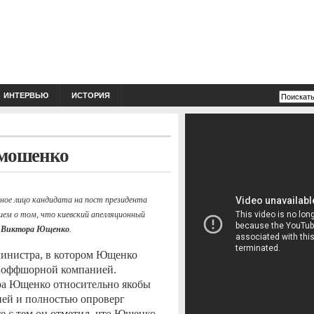
ИНТЕРВЬЮ
ИСТОРИЯ
мошенко
ное лицо кандидата на пост президента
нием о том, что киевский апелляционный
ы
Виктора Ющенко
.
министра, в котором Ющенко
т оффшорной компанией.
ра Ющенко относительно якобы
ей и полностью опроверг
е с тем он отметил, что Ющенко