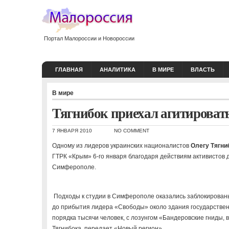
Портал Малороссии и Новороссии
ГЛАВНАЯ
АНАЛИТИКА
В МИРЕ
ВЛАСТЬ
В мире
Тягнибок приехал агитировать
7 ЯНВАРЯ 2010
NO COMMENT
Одному из лидеров украинских националистов
Олегу Тягни
ГТРК «Крым» 6-го января благодаря действиям активистов 
Симферополе.
Подходы к студии в Симферополе оказались заблокированы
до прибытия лидера «Свободы» около здания государстве
порядка тысячи человек, с лозунгом «Бандеровские гниды, 
Тягнибока, передает «Новый регион».