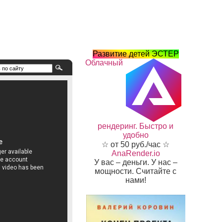
Развитие детей ЭСТЕР
Облачный
рендеринг. Быстро и
удобно
☆ от 50 руб./час ☆
AnaRender.io
У вас – деньги. У нас –
мощности. Считайте с
нами!