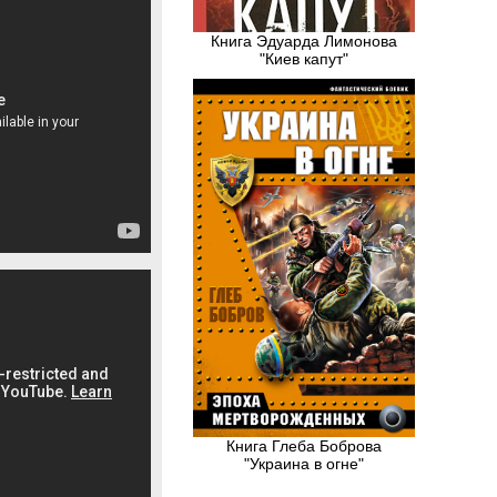
Книга Эдуарда Лимонова
"Киев капут"
Книга Глеба Боброва
"Украина в огне"