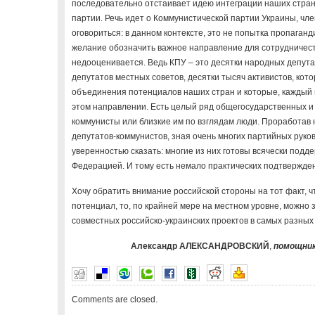
последовательно отстаивает идею интеграции наших стран
партии. Речь идет о Коммунистической партии Украины, чле
оговориться: в данном контексте, это не попытка пропаган
желание обозначить важное направление для сотрудничеств
недооценивается. Ведь КПУ – это десятки народных депута
депутатов местных советов, десятки тысяч активистов, ко
объединения потенциалов наших стран и которые, каждый н
этом направлении. Есть целый ряд общегосударственных и
коммунисты или близкие им по взглядам люди. Проработав
депутатов-коммунистов, зная очень многих партийных руков
уверенностью сказать: многие из них готовы всячески подд
Федерацией. И тому есть немало практических подтвержде
Хочу обратить внимание российской стороны на тот факт, 
потенциал, то, по крайней мере на местном уровне, можно
совместных российско-украинских проектов в самых разных
Александр АЛЕКСАНДРОВСКИЙ
,
помощник
Comments are closed.