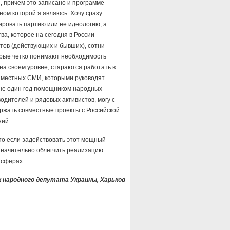
, причем это записано и программе
ном которой я являюсь. Хочу сразу
дировать партию или ее идеологию, а
а, которое на сегодня в России
тов (действующих и бывших), сотни
торые четко понимают необходимость
а своем уровне, стараются работать в
 местных СМИ, которыми руководят
 не один год помощником народных
одителей и рядовых активистов, могу с
ержать совместные проекты с Российской
ний.
что если задействовать этот мощный
 значительно облегчить реализацию
 сферах.
 народного депутата Украины, Харьков