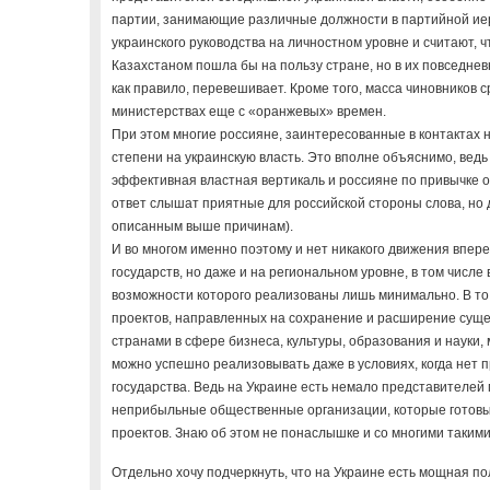
партии, занимающие различные должности в партийной ие
украинского руководства на личностном уровне и считают, ч
Казахстаном пошла бы на пользу стране, но в их повседне
как правило, перевешивает. Кроме того, масса чиновников 
министерствах еще с «оранжевых» времен.
При этом многие россияне, заинтересованные в контактах 
степени на украинскую власть. Это вполне объяснимо, ведь
эффективная властная вертикаль и россияне по привычке о
ответ слышат приятные для российской стороны слова, но 
описанным выше причинам).
И во многом именно поэтому и нет никакого движения впере
государств, но даже и на региональном уровне, в том числ
возможности которого реализованы лишь минимально. В то 
проектов, направленных на сохранение и расширение сущ
странами в сфере бизнеса, культуры, образования и науки,
можно успешно реализовывать даже в условиях, когда нет 
государства. Ведь на Украине есть немало представителей
неприбыльные общественные организации, которые готовы 
проектов. Знаю об этом не понаслышке и со многими таким
Отдельно хочу подчеркнуть, что на Украине есть мощная по