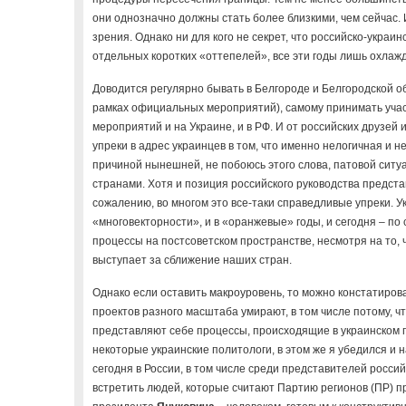
они однозначно должны стать более близкими, чем сейчас. 
зрения. Однако ни для кого не секрет, что российско-украи
отдельных коротких «оттепелей», все эти годы лишь охлаж
Доводится регулярно бывать в Белгороде и Белгородской обл
рамках официальных мероприятий), самому принимать уча
мероприятий и на Украине, и в РФ. И от российских друзей
упреки в адрес украинцев в том, что именно нелогичная и 
причиной нынешней, не побоюсь этого слова, патовой сит
странами. Хотя и позиция российского руководства предста
сожалению, во многом это все-таки справедливые упреки. Ук
«многовекторности», и в «оранжевые» годы, и сегодня – по
процессы на постсоветском пространстве, несмотря на то,
выступает за сближение наших стран.
Однако если оставить макроуровень, то можно констатиров
проектов разного масштаба умирают, в том числе потому, чт
представляют себе процессы, происходящие в украинском п
некоторые украинские политологи, в этом же я убедился и 
сегодня в России, в том числе среди представителей росси
встретить людей, которые считают Партию регионов (ПР) п