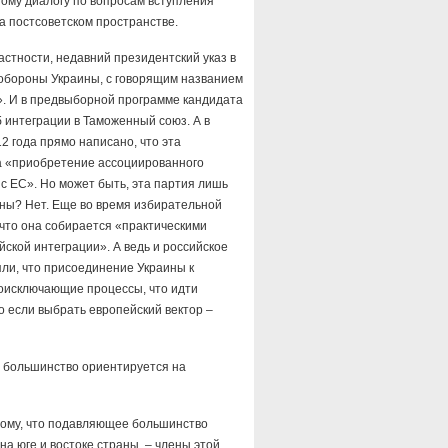
ному диалогу по вопросам вступления
а постсоветском пространстве.
частности, недавний президентский указ в
обороны Украины, с говорящим названием
. И в предвыборной программе кандидата
 интеграции в Таможенный союз. А в
 года прямо написано, что эта
а «приобретение ассоциированного
с ЕС». Но может быть, эта партия лишь
ны? Нет. Еще во время избирательной
 что она собирается «практическими
йской интеграции». А ведь и российское
яли, что присоединение Украины к
моисключающие процессы, что идти
о если выбрать европейский вектор –
– большинство ориентируется на
тому, что подавляющее большинство
а юге и востоке страны, – члены этой