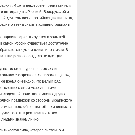
рархии. И хотя некоторые представители
то интеграция с Россией, Белоруссией и
вной деятельности партийная дисциплина,
среднего звена сидит в администрациях и
на Украине, ориентируются в большей
 в самой России существует достаточно
бращаются к украинским чиновникам. В
дальше разговоров дело не идет (по
д не только на уровне первых лиц
е в рамках еврорегиона «Слобожанщина»,
же время очевидно, что целый ряд
ествующих связей между нашими
 молодежной политики и многих других,
прямой поддержки со стороны украинского
 гражданского общества, объединенных в
участвовать в реализации таких
и людьми знаком лично.
литическая сила, которая системно и