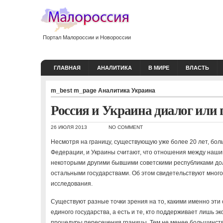
Портал Малороссии и Новороссии
ГЛАВНАЯ
АНАЛИТИКА
В МИРЕ
ВЛАСТЬ
m_best
m_page
Аналитика
Украина
Россия и Украина диалог или
26 ИЮЛЯ 2013
NO COMMENT
Несмотря на границу, существующую уже более 20 лет, бол
Федерации, и Украины считают, что отношения между нашим
некоторыми другими бывшими советскими республиками дол
остальными государствами. Об этом свидетельствуют мног
исследования.
Существуют разные точки зрения на то, какими именно эти
единого государства, а есть и те, кто поддерживает лишь 
процедуры пересечения границы. Тем не менее большинств