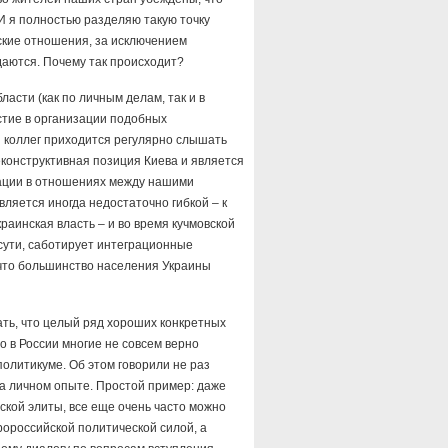
И я полностью разделяю такую точку
нские отношения, за исключением
даются. Почему так происходит?
асти (как по личным делам, так и в
стие в организации подобных
 и коллег приходится регулярно слышать
неконструктивная позиция Киева и является
уации в отношениях между нашими
вляется иногда недостаточно гибкой – к
раинская власть – и во время кучмовской
 сути, саботирует интеграционные
 что большинство населения Украины
ать, что целый ряд хороших конкретных
о в России многие не совсем верно
олитикуме. Об этом говорили не раз
на личном опыте. Простой пример: даже
йской элиты, все еще очень часто можно
ророссийской политической силой, а