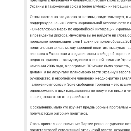
президента
Януковича
– человеком, готовым к конструктив
Украины в Таможенный союз и более глубокой интеграции н
О том, насколько это далеко от истины, свидетельствует, в 
поддержку решения Совета национальной безопасности и 
«О неотложных мерах по европейской интеграции Украины»
в президенты Виктора Януковича вы не найдете ни слова об
программе пропрезидентской Партии регионов образца 2012
политическая сила в международной политике выступает з
членства в Евросоюзе и создание зоны свободной торговли 
недавно пришла к такому видению внешней политики Украи
кампании 2006 года, в программе ПР можно было прочесть,
делами, а не лозунгами планомерно вести Украину к европе
руководство, и европейские чиновники неоднократно заявл
Таможенному союзу и Зоне свободной торговли – это взаи
одновременно в двух направлениях не получится никак и чт
значит, отказаться от евразийского.
К сожалению, мало кто изучает предвыборные программы 
популистскую риторику политиков.
Столь пристальное внимание Партии регионов уделено по
представителей сегодняшней украинской власти, особенно н