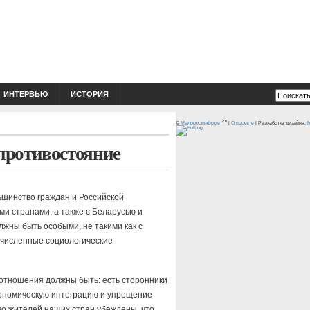
ИНТЕРВЬЮ
ИСТОРИЯ
2.0
©
Малоросинформ
|
О проекте
| Разработка дизайна:
M
 противостояние
ьшинство граждан и Российской
и странами, а также с Беларусью и
жны быть особыми, не такими как с
очисленные социологические
 отношения должны быть: есть сторонники
экономическую интеграцию и упрощение
о жителей наших стран убеждены, что