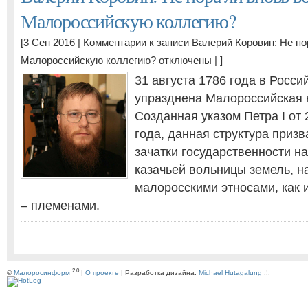
Малороссийскую коллегию?
[3 Сен 2016 |
Комментарии
к записи Валерий Коровин: Не по
Малороссийскую коллегию?
отключены
| ]
31 августа 1786 года в Росс
упразднена Малороссийская 
Созданная указом Петра I от 
года, данная структура приз
зачатки государственности н
казачьей вольницы земель, 
малоросскими этносами, как 
– племенами.
2.0
©
Малоросинформ
|
О проекте
| Разработка дизайна:
Michael Hutagalung
.!.