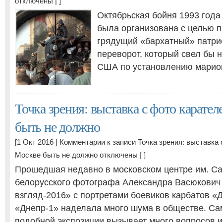
отключены
| ]
Октябрьская бойня 1993 года
была организована с целью 
грядущий «бархатный» патри
переворот, который свел бы н
США по установлению марион
Точка зрения: выставка с фото карател
быть не должно
[1 Окт 2016 |
Комментарии
к записи Точка зрения: выставка 
Москве быть не должно
отключены
| ]
Прошедшая недавно в московском центре им. С
белорусского фотографа Александра Васюкович
взгляд-2016» с портретами боевиков карбатов «
«Днепр-1» наделала много шума в обществе. Са
подобной экспозиции вызывает много вопросов и