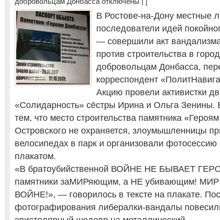
добровольцам Донбасса
отключены
| ]
В Ростове-на-Дону местные 
последователи идей покойно
— совершили акт вандализма
против строительства в горо
добровольцам Донбасса, пер
корреспондент «ПолитНавига
Акцию провели активистки д
«Солидарность» сёстры Ирина и Ольга Зенины.
тем, что место строительства памятника «Героям
Островского не охраняется, злоумышленницы пр
велосипедах в парк и организовали фотосессию
плакатом.
«В братоубийственной ВОЙНЕ НЕ БЫВАЕТ ГЕРО
памятники заМИРяющим, а НЕ убивающим! МИР
ВОЙНЕ!», — говорилось в тексте на плакате. По
фотографирования либералки-вандалы повесил