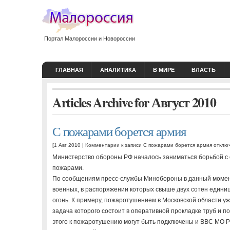
Портал Малороссии и Новороссии
ГЛАВНАЯ
АНАЛИТИКА
В МИРЕ
ВЛАСТЬ
Articles Archive for Август 2010
С пожарами борется армия
[1 Авг 2010 |
Комментарии
к записи С пожарами борется армия
отклю
Министерство обороны РФ началось заниматься борьбой с
пожарами.
По сообщениям пресс-службы Минобороны в данный момен
военных, в распоряжении которых свыше двух сотен едини
огонь. К примеру, пожаротушением в Московской области у
задача которого состоит в оперативной прокладке труб и п
этого к пожаротушению могут быть подключены и ВВС МО Р