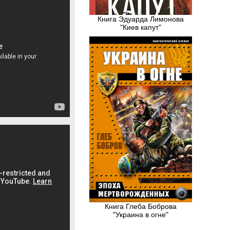
Книга Эдуарда Лимонова
"Киев капут"
Книга Глеба Боброва
"Украина в огне"