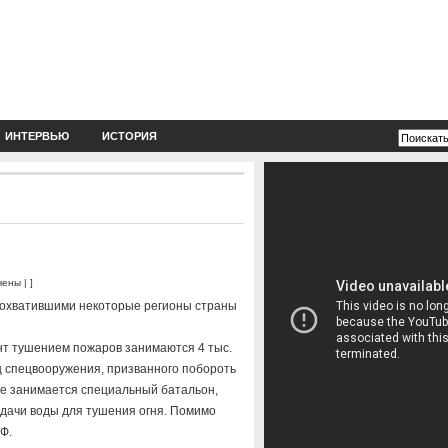
ИНТЕРВЬЮ
ИСТОРИЯ
чены
| ]
 охватившими некоторые регионы страны
т тушением пожаров занимаются 4 тыс.
ц спецвооружения, призванного побороть
же занимается специальный батальон,
одачи воды для тушения огня. Помимо
Ф.