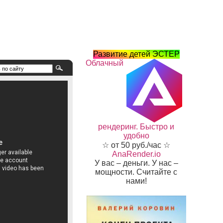
Развитие детей ЭСТЕР
Облачный
рендеринг. Быстро и
удобно
☆ от 50 руб./час ☆
AnaRender.io
У вас – деньги. У нас –
мощности. Считайте с
нами!