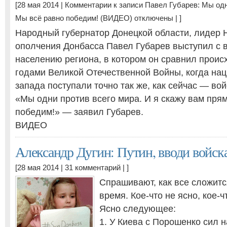
[28 мая 2014 |
Комментарии
к записи Павел Губарев: Мы одн
Мы всё равно победим! (ВИДЕО)
отключены
| ]
Народный губернатор Донецкой области, лидер 
ополчения Донбасса Павел Губарев выступил с
населению региона, в котором он сравнил проис
годами Великой Отечественной Войны, когда нац
запада поступали точно так же, как сейчас — вой
«Мы одни против всего мира. И я скажу вам пря
победим!» — заявил Губарев.
ВИДЕО
Александр Дугин: Путин, вводи войск
[28 мая 2014 |
31 комментарий
| ]
Спрашивают, как все сложит
время. Кое-что не ясно, кое-ч
Ясно следующее:
1. У Киева с Порошенко сил 