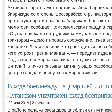
на асфальт коктейли Молотова
отключены
| ]
Активисты протестуют против разбора баррикад 
баррикаде со стороны Бессарабского рынка горя
протестуют против разбора баррикад, бросают н
Молотова, сообщает Комсомольская правда в Ук
«С утра приехали сотрудники коммунальных пре
трактором – демонтировать сооружение, из-за эт
конфликт. Люди заявили, что расходиться не соб
чего устроят третий Майдан», — передает издани
Подъехала пожарная машина, но тушить огонь н
Виталий Кличко призывал митингующих разобра
центре города и вернуться к мирной жизни.
В ходе боев между нацгвардией и опо
Луганском уничтожен склад боеприп
[29 мая 2014 |
2 комментария
| ]
В районе села Александровка вблизи от Луганска