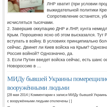
ЛНР хватит (при условии про
выжидательной политики Кре
Сопротивление останется, уб
исчисляться тысячами.
2. Завершив оккупацию ДНР и ЛНР, хунта немед
Крым. Порошенко ясно об этом высказался. Тут 
вступать в войну. В условиях принципиально бо
сейчас. Двинет ли Киев войска на Крым? Однозна
Россия войной? Однозначно, да.
3. Если Путин введет войска сейчас, есть шанс 
Новороссию в …
МИДу бывшей Украины померещилис
вооружёнными людьми
[28 мая 2014 |
Комментарии
к записи МИДу бывшей Украин
с вооружёнными людьми
отключены
| ]