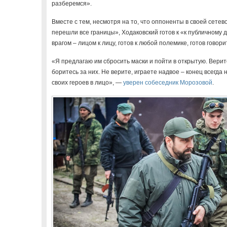
разберемся».
Вместе с тем, несмотря на то, что оппоненты в своей сетев
перешли все границы», Ходаковский готов к «к публичному д
врагом – лицом к лицу, готов к любой полемике, готов говор
«Я предлагаю им сбросить маски и пойти в открытую. Верите
боритесь за них. Не верите, играете надвое – конец всегда 
своих героев в лицо», —
уверен собеседник Морозовой
.