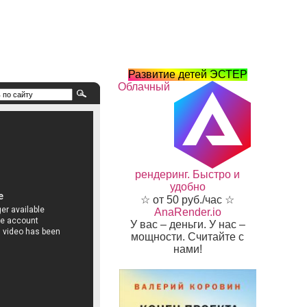
Развитие детей ЭСТЕР
Облачный
рендеринг. Быстро и
удобно
☆ от 50 руб./час ☆
AnaRender.io
У вас – деньги. У нас –
мощности. Считайте с
нами!