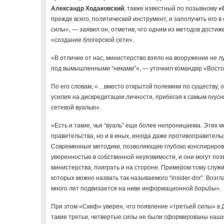
Александр Ходаковский
, также известный по позывному
«
прежде всего, политический инструмент, и заполучить его 
силы», — заявил он, отметив, что одним из методов дости
«создание блогерской сети».
«В отличие от нас, министерство взяло на вооружение не 
под вымышленными “никами”», — уточнил командир «Восто
По его словам, «…вместо открытой полемики по существу, 
усилия на дискредитации личности, прибегая к самым гнус
сетевой вуалью».
«Есть и такие, чья “вуаль” еще более непроницаема. Этих 
правительства, но и в иных, иногда даже противоправитель
Современные методики, позволяющие глубоко конспирироват
уверенностью в собственной неуязвимости, и они могут поз
министерства, поиграть и на стороне. Примером тому служи
которых можно назвать так называемого “insider-dnr”. Возг
много лет подвизается на ниве информационной борьбы».
При этом «Скиф» уверен, что появление «третьей силы» в 
такие третьи, четвертые силы не были сформированы наш