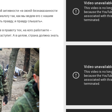
ой активности «в своей безнаказанности
иалогу так, как мы ведем его с нашим
ить правду, и правду слышать».
 в правоту тех, на кого работаете –
наступит. А в целом, страна должна знать