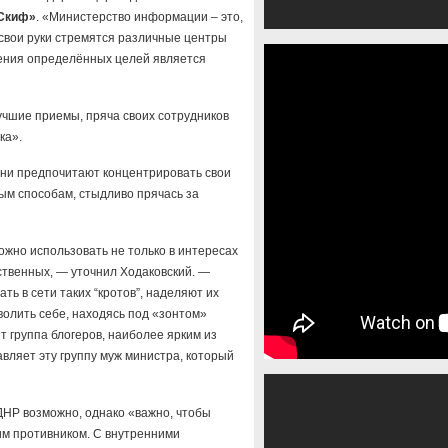
Скиф»
. «Министерство информации – это,
в свои руки стремятся различные центры
жения определённых целей является
лучшие приемы, пряча своих сотрудников
ка».
они предпочитают концентрировать свои
ным способам, стыдливо прячась за
можно использовать не только в интересах
ственных, — уточнил Ходаковский. —
ь в сети таких “кротов”, наделяют их
волить себе, находясь под «зонтом»
т группа блогеров, наиболее ярким из
лавляет эту группу муж министра, который
ДНР возможно, однако «важно, чтобы
им противником. С внутренними