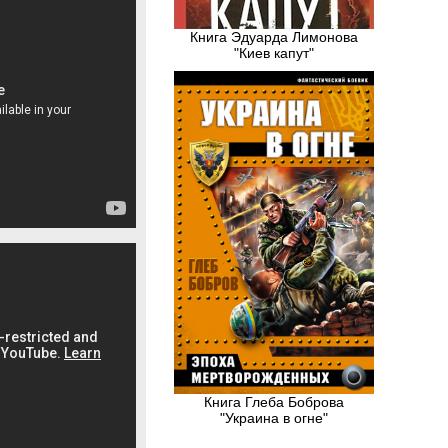
Книга Эдуарда Лимонова
"Киев капут"
Книга Глеба Боброва
"Украина в огне"