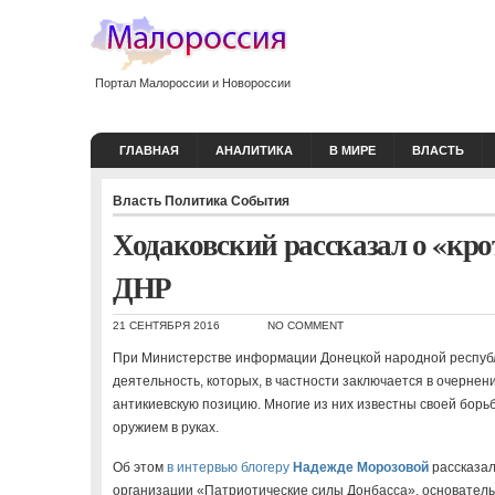
Портал Малороссии и Новороссии
ГЛАВНАЯ
АНАЛИТИКА
В МИРЕ
ВЛАСТЬ
Власть
Политика
События
Ходаковский рассказал о «кр
ДНР
21 СЕНТЯБРЯ 2016
NO COMMENT
При Министерстве информации Донецкой народной республ
деятельность, которых, в частности заключается в очерне
антикиевскую позицию. Многие из них известны своей борьбо
оружием в руках.
Об этом
в интервью блогеру
Надежде Морозовой
рассказал
организации «Патриотические силы Донбасса», основатель