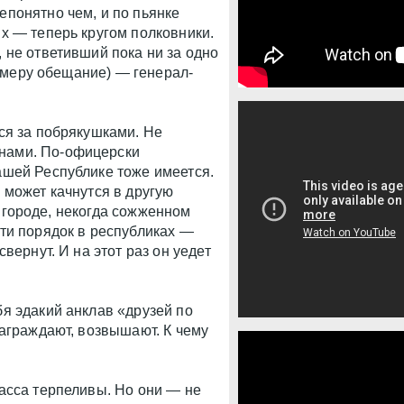
понятно чем, и по пьянке
х — теперь кругом полковники.
 не ответивший пока ни за одно
камеру обещание) — генерал-
ся за побрякушками. Не
нами. По-офицерски
ашей Республике тоже имеется.
 может качнутся в другую
ом городе, некогда сожженном
ти порядок в республиках —
вернут. И на этот раз он уедет
я эдакий анклав «друзей по
награждают, возвышают. К чему
асса терпеливы. Но они — не