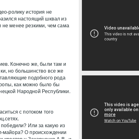
део-ролику история не
разился настоящий шквал из
 не менее резкими, чем сама
ев. Конечно же, были там и
ки, но большинство все же
оставляющие подобного рода
ропы, как можно было бы
нецкой Народной Республики.
аситься с потоком того
ц.сетях.
 победили? Или за какую из
ал-майора? О происхождении