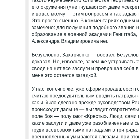
такого неумеренного количества Георгиевски
его окружения («не гнушаются» даже «секр
и вовсе молчу — этим вопросом и так задают
Это просто смешно. В комментариях одним и
замечено: для получения подобного звания 
образование в военной академии Генштаба, к
Александра Владимировича нет.
Безусловно, Захарченко — воевал. Безусловн
доказал. Но, извольте, зачем же устраивать 
сводя на нет все заслуги и превращая себя
меня это остается загадкой.
У нас, конечно же, уже сформировавшееся го
считаю предосудительным вводить награды «
как и было сделано прежде руководством Рес
происходит дальше — выглядит отвратительн
поле боя — получают «Кресты». Люди, сами
какие заслуги и даже уже разоблаченные в 
груди всевозможными наградами в три ряда.
военнопленных умываются слезами, при эт