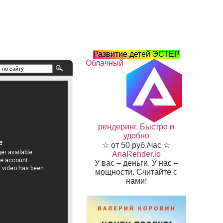
Развитие детей ЭСТЕР
Облачный
рендеринг. Быстро и
удобно
☆ от 50 руб./час ☆
AnaRender.io
У вас – деньги. У нас –
мощности. Считайте с
нами!