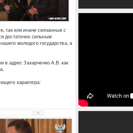
и, так или иначе связанные с
ся достаточно сильным
ашего молодого государства, а
и в адрес Захарченко А.В. как
а.
ующего характера: