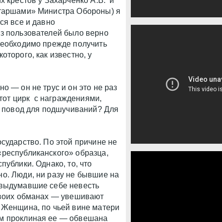
х крестов у Захарченко А.В. и
етаршами» Министра Обороны) я
ся все и давно
з пользователей было верно
необходимо прежде получить
оторого, как известно, у
о — он не трус и он это не раз
этот цирк с награждениями,
 в повод для подшучиваний? Для
сударство. По этой причине не
республиканского» образца,
публики. Однако, то, что
о. Люди, ни разу не бывшие на
 выдумавшие себе невесть
своих обманах — увешивают
 Женщина, по чьей вине матери
ом проклиная ее — обвешана