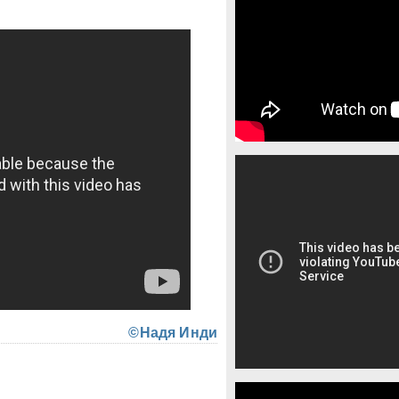
©Надя Инди