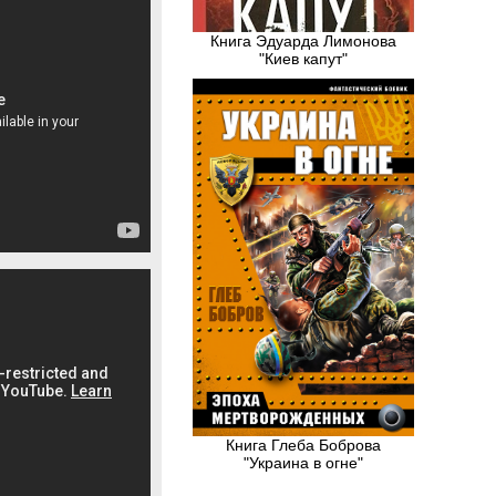
Книга Эдуарда Лимонова
"Киев капут"
Книга Глеба Боброва
"Украина в огне"