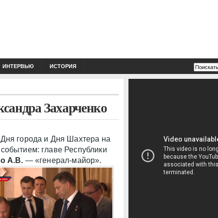
ИНТЕРВЬЮ
ИСТОРИЯ
ксандра Захарченко
Дня города и Дня Шахтера на
 событием: главе Республики
о А.В.
— «генерал-майор».