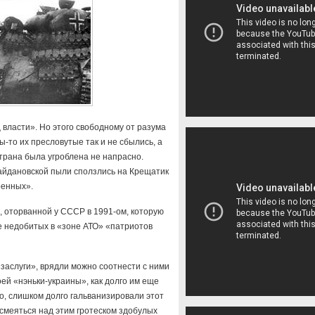
власти». Но этого свободному от разума
-то их пресловутые так и не сбылись, а
страна была угроблена не напрасно.
айдановской пыли сползлись на Крещатик
ренных».
, оторванной у СССР в 1991-ом, которую
не недобитых в «зоне АТО» «патриотов
заслуги», врядли можно соотнести с ними
ей «нэньки-украины», как долго им еще
то, слишком долго гальванизировали этот
 смеяться над этим гротеском здобулых