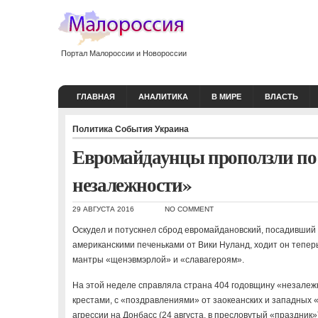
Портал Малороссии и Новороссии
ГЛАВНАЯ
АНАЛИТИКА
В МИРЕ
ВЛАСТЬ
Политика
События
Украина
Евромайдаунцы проползли по 
незалежности»
29 АВГУСТА 2016
NO COMMENT
Оскудел и потускнел сброд евромайдановский, посадивший 
американскими печеньками от Вики Нуланд, ходит он тепер
мантры «щенэвмэрлой» и «славагероям».
На этой неделе справляла страна 404 годовщину «незалеж
крестами, с «поздравлениями» от заокеанских и западных 
агрессии на Донбасс (24 августа, в пресловутый «праздни