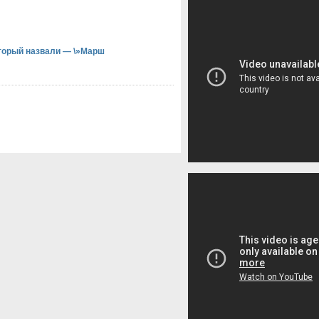
оторый назвали — \»Марш