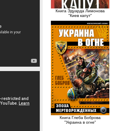
Книга Эдуарда Лимонова
"Киев капут"
Книга Глеба Боброва
"Украина в огне"