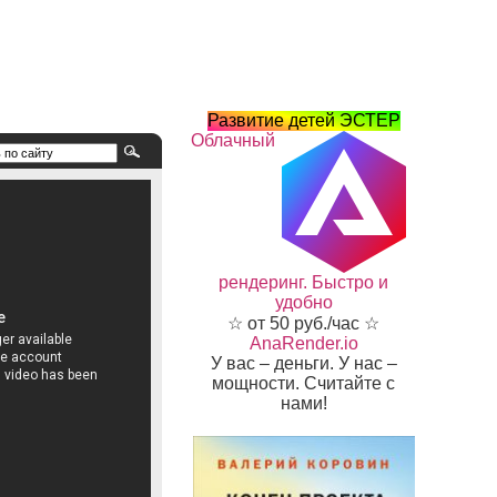
Развитие детей ЭСТЕР
Облачный
рендеринг. Быстро и
удобно
☆ от 50 руб./час ☆
AnaRender.io
У вас – деньги. У нас –
мощности. Считайте с
нами!