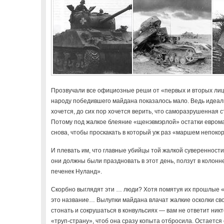
Прозвучали все официозные реши от «первых и вторых лиц 
народу победившего майдана показалось мало. Ведь идеалы
хочется, до сих пор хочется верить, что саморазрушенная 
Потому под жалкое блеяние «щенэвмэрлой» остатки евром
снова, чтобы проскакать в который уж раз «маршем непоко
И плевать им, что главные убийцы той жалкой суверенности
они должны были праздновать в этот день, ползут в колон
печенек Нуланд».
Скорбно выглядят эти … люди? Хотя помятуя их прошлые «
это название… Вылупки майдана влачат жалкие осколки сво
стонать и сокрушаться в конвульсиях — вам не ответит ник
«труп-страну», чтоб она сразу копыта отбросила. Остается