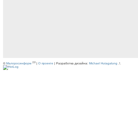
2.0
©
Малоросинформ
|
О проекте
| Разработка дизайна:
Michael Hutagalung
.!.