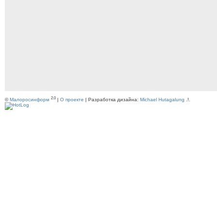
2.0
©
Малоросинформ
|
О проекте
| Разработка дизайна:
Michael Hutagalung
.!.