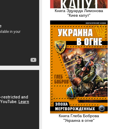
Книга Эдуарда Лимонова
"Киев капут"
Книга Глеба Боброва
"Украина в огне"