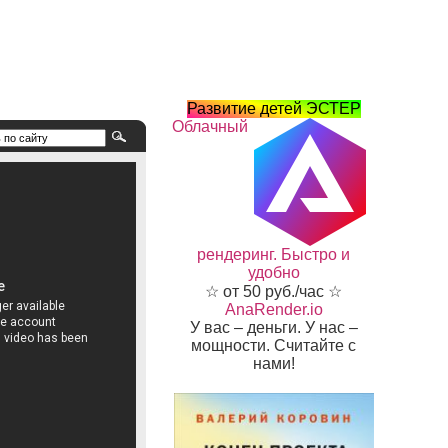
Развитие детей ЭСТЕР
Облачный
рендеринг. Быстро и
удобно
☆ от 50 руб./час ☆
AnaRender.io
У вас – деньги. У нас –
мощности. Считайте с
нами!