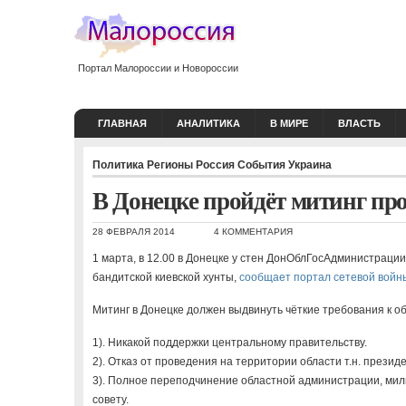
Портал Малороссии и Новороссии
ГЛАВНАЯ
АНАЛИТИКА
В МИРЕ
ВЛАСТЬ
Политика
Регионы
Россия
События
Украина
В Донецке пройдёт митинг пр
28 ФЕВРАЛЯ 2014
4 КОММЕНТАРИЯ
1 марта, в 12.00 в Донецке у стен ДонОблГосАдминистрации
бандитской киевской хунты,
сообщает портал сетевой войн
Митинг в Донецке должен выдвинуть чёткие требования к об
1). Никакой поддержки центральному правительству.
2). Отказ от проведения на территории области т.н. презид
3). Полное переподчинение областной администрации, мил
совету.