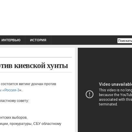
ИНТЕРВЬЮ
ИСТОРИЯ
отив киевской хунты
 состоится митинг дончан против
ы «Россия-3
«.
ластному совету:
ентских выборов.
иции, прокуратуры, СБУ областному