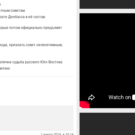
.
стным советам.
рате Донбасса в её состав.
торые потом официально предъявят
ода, признать совет нелегитимным,
азлична судьба русского Юго-Востока
итинг.
1 марта 2014, в 16:14