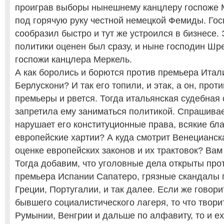
проиграв выборы нынешнему канцлеру госпоже 
под горячую руку честной немецкой Фемиды. Го
сообразил быстро и тут же устроился в бизнесе. 
политики оценен был сразу, и ныне господин Шр
госпожи канцлера Меркель.
А как боролись и борются против премьера Ита
Берлускони? И так его топили, и этак, а он, прот
премьеры и рвется. Тогда итальянская судебная 
запретила ему заниматься политикой. Спрашивает
нарушает его конституционные права, всякие бл
европейские хартии? А куда смотрит Венецианск
оценке европейских законов и их трактовок? Ва
Тогда добавим, что уголовные дела открыты про
премьера Испании Сапатеро, грязные скандалы 
Греции, Португалии, и так далее. Если же говори
бывшего социалистического лагеря, то что твори
Румынии, Венгрии и дальше по алфавиту, то и ех