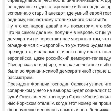
справедливость, честность. ци-ви-ли-зация. А до
неподкупные суды, а скромные и благородные пра
вспоминаю старый анекдот, где умный еврей гов
бедному, несчастному столько много счастья?»
Ну, что же, народ, давай и мы посмотрим, что об
что на самом деле мы получим в Европе. Отцы у
демократии не перестают нас уверять в том, что
объединимся с «Эвропой», то уж точно будем вы
президента, и парламент, и всю нашу власть по-ч
эвропейски. Даже российский демократ-телеве
Познер сказал в эфире, мол, какие честные выб
были во Франции-самой демократичной стране Е
рассмотрим.
Президент Франции господин Саркози узнает, чт
соперником у него на выборах будет социалист 
чудо! Оказывается, господин Стросс-Кан изнасил
нью-йоркском отеле! А когда этот номер не проше
француженке вернулась память и она, бедняжка,