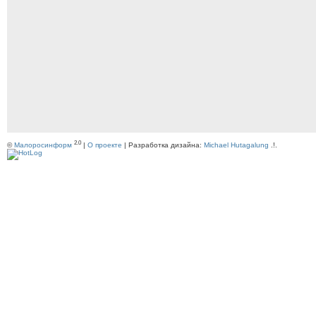
2.0
©
Малоросинформ
|
О проекте
| Разработка дизайна:
Michael Hutagalung
.!.