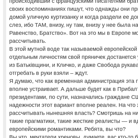
происходивший с французскими писателями брат
своих воспоминаниях пишут, что однажды они пр
домой уличную куртизанку и когда раздели ее до
слез, ибо ТАМ, внизу, ну там, внизу у нее была н
Равенство, Братство». Вот на это мы в Европе м
рассчитывать.
В этой мутной воде так называемой европейской
отдельным личностям свой пряничек достанется 
из Батькiвщини, и Кличко, и даже Свобода рукава
отгребать в руки взяли – ждут.
Я думаю, что как временная администрация эта 
вполне устраивает. А дальше будет как в Прибалт
президентами, по сути, назначались граждане С
надежности этот вариант вполне реален. На что
рассчитывать нынешняя власть? Смотришь на ни
такие прагматики, такие жесткие реалисты — и в
европейскими романтиками. Ребята, вы что?
Вы что, мечтатели хреновы, думаете, вас кто-то 